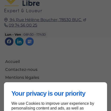
94 Rue Hélène Boucher,
78530
BUC
09 74 56 00 25
Lun - Ven
: 08h30 - 17h30
Accueil
Contactez-nous
Mentions légales
Plan du site
Your privacy is our priority
We use Cookies to improve user experience by
Haut de page
personalising content and ads, as well as