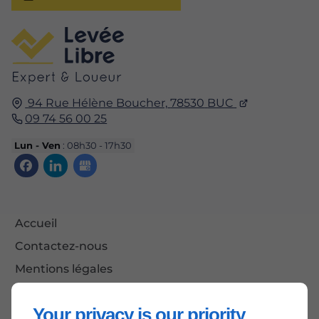
94 Rue Hélène Boucher,
78530
BUC
09 74 56 00 25
Lun - Ven
: 08h30 - 17h30
Accueil
Contactez-nous
Mentions légales
Plan du site
Your privacy is our priority