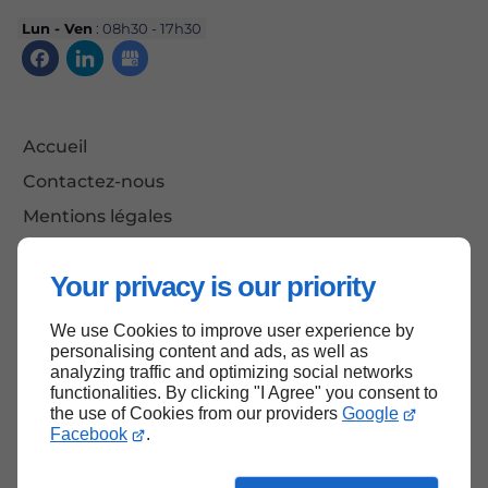
Lun - Ven
: 08h30 - 17h30
Accueil
Contactez-nous
Mentions légales
Plan du site
Your privacy is our priority
We use Cookies to improve user experience by
Haut de page
personalising content and ads, as well as
analyzing traffic and optimizing social networks
functionalities. By clicking "I Agree" you consent to
the use of Cookies from our providers
Google
Facebook
.