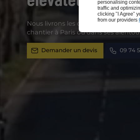
personalising conte
traffic and optimizi
clicking "I Agree" 
from our providers
Nous livrons les chariots directemen
chantier à Paris ou dans ses alentou
Demander un devis
09 74 5