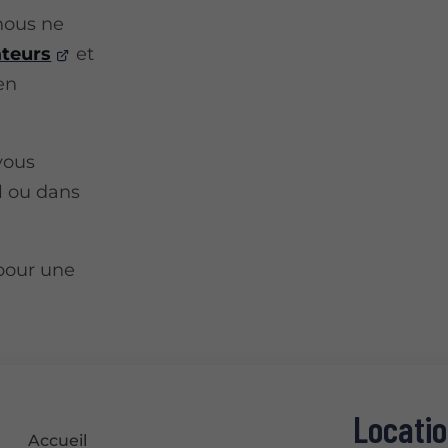
nous ne
ateurs
et
en
vous
il ou dans
 pour une
Locatio
Accueil