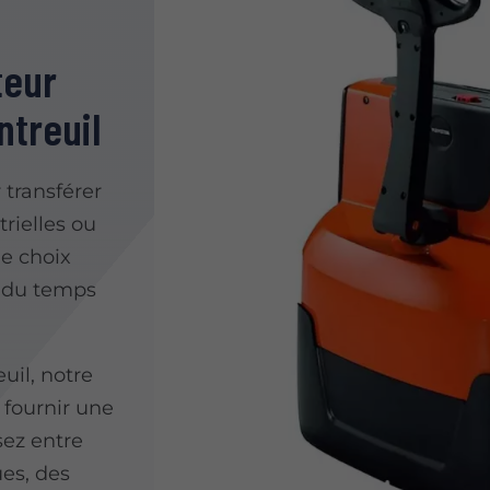
teur
ntreuil
 transférer
trielles ou
le choix
r du temps
uil, notre
 fournir une
sez entre
ues, des