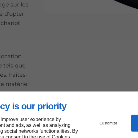
ge sur les
té d'opter
 chariot
 location
e tels que
es. Faites-
le matériel
cy is our priority
 improve user experience by
r louer
Customize
nt and ads, as well as analyzing
ng social networks functionalities. By
you consent to the use of Cookies