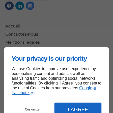
Accueil
Contactez-nous
Mentions légales
Plan du site
Your privacy is our priority
We use Cookies to improve user experience by
Haut de page
personalising content and ads, as well as
analyzing traffic and optimizing social networks
functionalities. By clicking "I Agree" you consent to
the use of Cookies from our providers
Google
Facebook
.
I AGREE
Customize