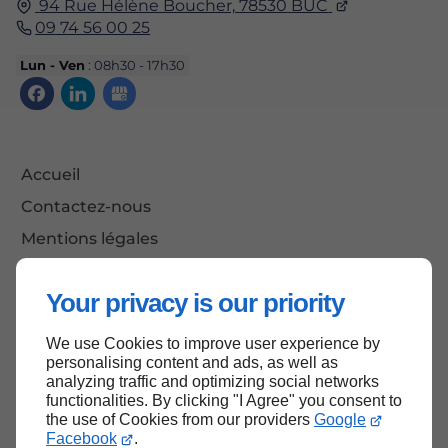
94 Rue Hélène Boucher,
78530
BUC
09 74 56 00 25
Lun - Ven
: 08h30 - 17h30
Accueil
Contactez-nous
Mentions légales
Plan du site
Your privacy is our priority
We use Cookies to improve user experience by
Haut de page
personalising content and ads, as well as
analyzing traffic and optimizing social networks
functionalities. By clicking "I Agree" you consent to
the use of Cookies from our providers
Google
Facebook
.