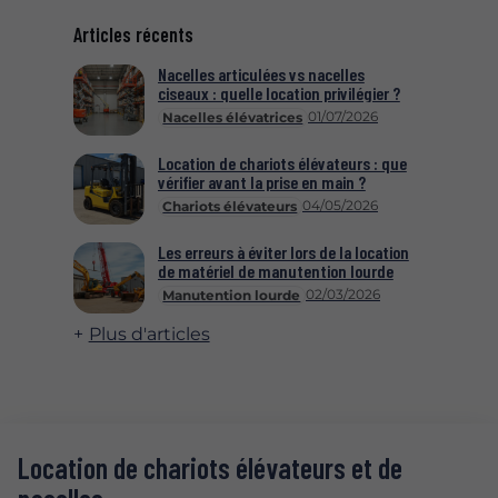
Articles récents
Nacelles articulées vs nacelles
ciseaux : quelle location privilégier ?
01/07/2026
Nacelles élévatrices
Location de chariots élévateurs : que
vérifier avant la prise en main ?
04/05/2026
Chariots élévateurs
Les erreurs à éviter lors de la location
de matériel de manutention lourde
02/03/2026
Manutention lourde
Plus d'articles
Location de chariots élévateurs et de