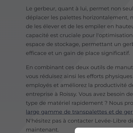
Le gerbeur, quant à lui, permet non se
déplacer les palettes horizontalement, 
de les élever et de les empiler en haute
capacité est cruciale pour l'optimisation
espace de stockage, permettant un ge
efficace et un gain de place significatif.
En combinant ces deux outils de manut
vous réduisez ainsi les efforts physiques
employés et améliorez la productivité d
entreprise à Roissy. Vous avez besoin de
type de matériel rapidement ? Nous pr
large gamme de transpalettes et de ge
N'hésitez pas à contacter Levée-Libre d
maintenant.