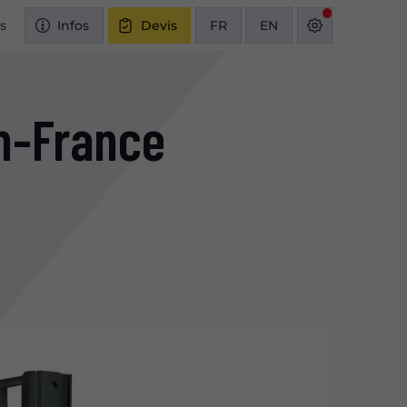
és
Infos
Devis
FR
EN
en-France