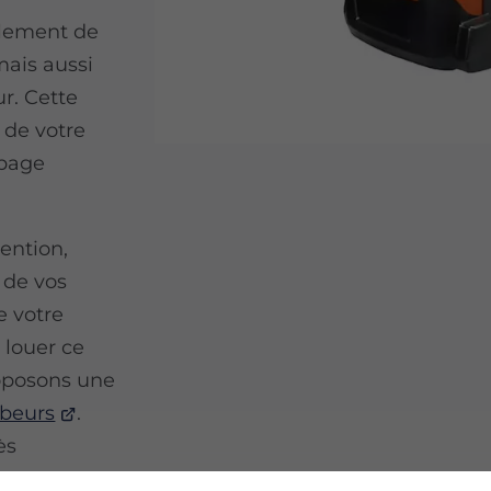
ulement de
mais aussi
ur. Cette
 de votre
rbage
ention,
 de vos
e votre
 louer ce
oposons une
rbeurs
.
ès