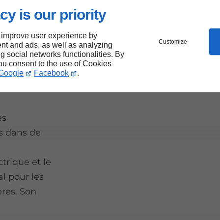
cy is our priority
 improve user experience by
Customize
nt and ads, as well as analyzing
ng social networks functionalities. By
you consent to the use of Cookies
Google
Facebook
.
es
s dans de
trique et le
l pour les
ères. Son