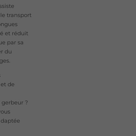
ssiste
 le transport
longues
té et réduit
gue par sa
er du
ges.
s
 et de
 gerbeur ?
vous
 adaptée