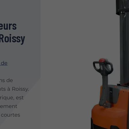
eurs
Roissy
 de
ns de
s à Roissy.
rique, est
acement
 courtes