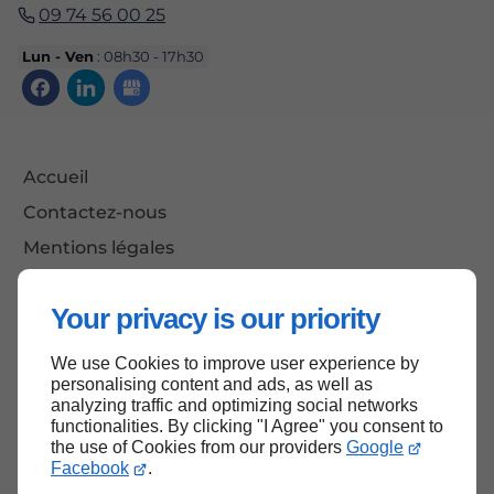
09 74 56 00 25
Lun - Ven
: 08h30 - 17h30
Accueil
Contactez-nous
Mentions légales
Plan du site
Your privacy is our priority
We use Cookies to improve user experience by
Haut de page
personalising content and ads, as well as
analyzing traffic and optimizing social networks
functionalities. By clicking "I Agree" you consent to
the use of Cookies from our providers
Google
Facebook
.