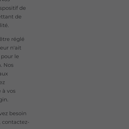
spositif de
ttant de
ité.
être réglé
eur n'ait
pour le
n. Nos
 aux
ez
 à vos
gin.
avez besoin
, contactez-