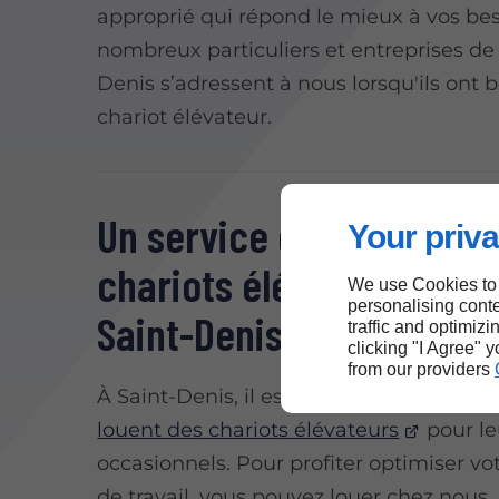
approprié qui répond le mieux à vos be
nombreux particuliers et entreprises de
Denis s’adressent à nous lorsqu'ils ont 
chariot élévateur.
Un service de location d
Your priva
chariots élévateurs fiabl
We use Cookies to
personalising conte
Saint-Denis
traffic and optimizi
clicking "I Agree" 
from our providers
À Saint-Denis, il est fréquent que les ge
louent des chariots élévateurs
pour le
occasionnels. Pour profiter optimiser v
de travail, vous pouvez louer chez nous.