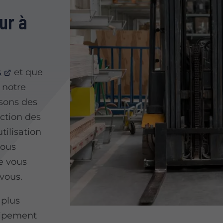
ur à
s
et que
 notre
osons des
nction des
tilisation
nous
ue vous
vous.
 plus
quipement