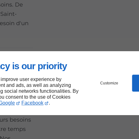
soins. De
 Saint-
besoin d'un
e
cy is our priority
e à
 improve user experience by
Customize
nt and ads, as well as analyzing
ng social networks functionalities. By
you consent to the use of Cookies
Google
Facebook
.
ns
urs besoins
otre temps
 Nos