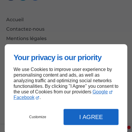
Accueil
Contactez-nous
Mentions légales
Plan du site
Your privacy is our priority
We use Cookies to improve user experience by
Haut de page
personalising content and ads, as well as
analyzing traffic and optimizing social networks
functionalities. By clicking "I Agree" you consent to
the use of Cookies from our providers
Google
Facebook
.
I AGREE
Customize
FR
EN